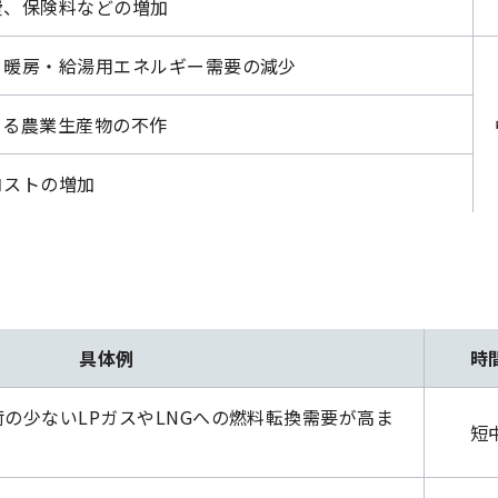
費、保険料などの増加
、暖房・給湯用エネルギー需要の減少
よる農業生産物の不作
コストの増加
具体例
時
の少ないLPガスやLNGへの燃料転換需要が高ま
短