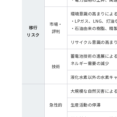
環境意識の高まりによ
・LPガス、LNG、灯
市場・
移行
・石油由来の樹脂、精製
評判
リスク
リサイクル意識の高ま
蓄電池技術の進展による
ネルギー需要の減少
技術
液化水素以外の水素キャ
大規模な自然災害によ
急性的
生産活動の停滞