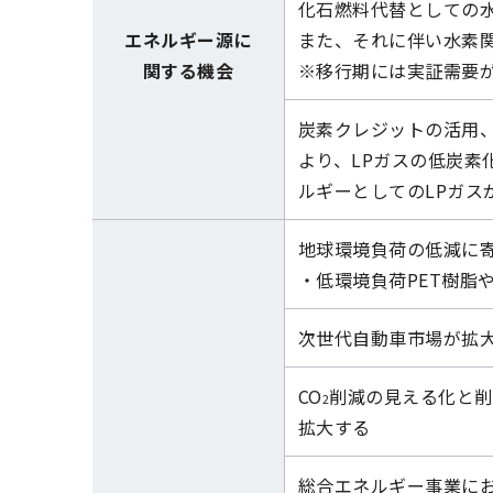
化石燃料代替としての
エネルギー源に
また、それに伴い水素
関する機会
※移行期には実証需要
炭素クレジットの活用
より、LPガスの低炭素
ルギーとしてのLPガス
地球環境負荷の低減に
・低環境負荷PET樹脂
次世代自動車市場が拡
CO
削減の見える化と削
2
拡大する
総合エネルギー事業にお