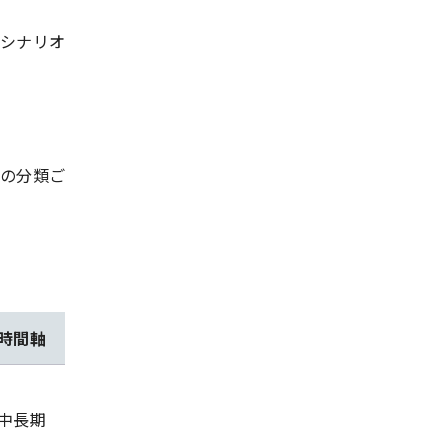
シナリオ
の分類ご
時間軸
中長期