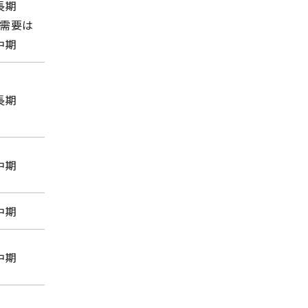
長期
需要は
中期
長期
中期
中期
中期