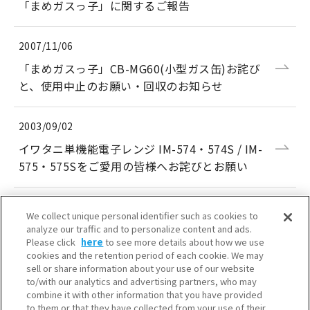
「まめガスっ子」に関するご報告
2007/11/06
「まめガスっ子」CB-MG60(小型ガス缶)お詫び
と、使用中止のお願い・回収のお知らせ
2003/09/02
イワタニ単機能電子レンジ IM-574・574S / IM-
575・575Sをご愛用の皆様へお詫びとお願い
We collect unique personal identifier such as cookies to
analyze our traffic and to personalize content and ads.
Please click
here
to see more details about how we use
cookies and the retention period of each cookie. We may
sell or share information about your use of our website
to/with our analytics and advertising partners, who may
combine it with other information that you have provided
to them or that they have collected from your use of their