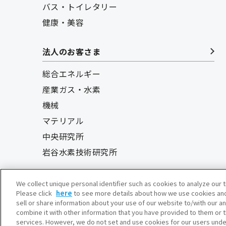
バス・トイレタリー
健康・美容
法人のお客さま
総合エネルギー
産業ガス・水素
機械
マテリアル
中央研究所
岩谷水素技術研究所
We collect unique personal identifier such as cookies to analyze our t
Please click
here
to see more details about how we use cookies and
sell or share information about your use of our website to/with our a
combine it with other information that you have provided to them or t
services. However, we do not set and use cookies for our users under 