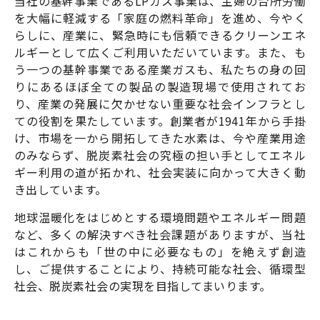
当社の基幹事業であるLPガス事業は、主婦の台所労働
を大幅に軽減する「家庭の燃料革命」を進め、今やく
らしに、産業に、緊急時にも信頼できるクリーンエネ
ルギーとして広くご利用いただいています。また、も
う一つの基幹事業である産業ガスも、私たちの身の回
りにあるほぼ全ての製品の製造現場で使用されてお
り、産業の発展に欠かせない重要な社会インフラとし
ての役割を果たしています。創業者が1941年から手掛
け、市場を一から開拓してきた水素は、今や産業用途
のみならず、脱炭素社会の究極の担い手としてエネル
ギー利用の道が拓かれ、社会実装に向かって大きく動
き出しています。
地球温暖化をはじめとする環境問題やエネルギー問題
など、多くの解決すべき社会課題がありますが、当社
はこれからも「世の中に必要なもの」を絶えず創造
し、ご提供することにより、持続可能な社会、循環型
社会、脱炭素社会の実現を目指してまいります。