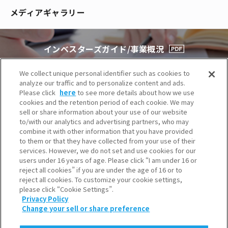
メディアギャラリー
インベスターズガイド/
事業概況
We collect unique personal identifier such as cookies to
analyze our traffic and to personalize content and ads.
Please click
here
to see more details about how we use
cookies and the retention period of each cookie. We may
sell or share information about your use of our website
to/with our analytics and advertising partners, who may
combine it with other information that you have provided
to them or that they have collected from your use of their
services. However, we do not set and use cookies for our
users under 16 years of age. Please click “I am under 16 or
reject all cookies” if you are under the age of 16 or to
reject all cookies. To customize your cookie settings,
please click “Cookie Settings”.
SNS一覧
Privacy Policy
Change your sell or share preference