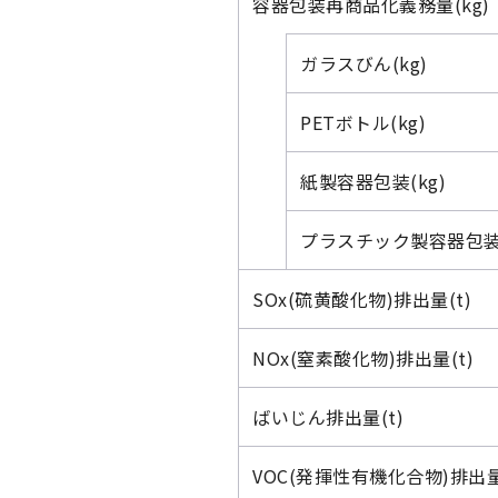
容器包装再商品化義務量(kg)
ガラスびん(kg)
PETボトル(kg)
紙製容器包装(kg)
プラスチック製容器包装(
SOx(硫黄酸化物)排出量(t)
NOx(窒素酸化物)排出量(t)
ばいじん排出量(t)
VOC(発揮性有機化合物)排出量