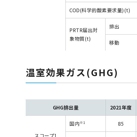
COD(科学的酸素要求量)(t)
排出
PRTR届出対
象物質(t)
移動
温室効果ガス(GHG)
GHG排出量
2021年度
※1
国内
85
スコープ1