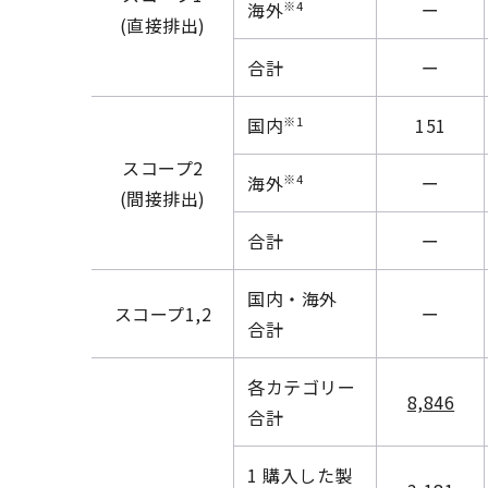
※4
海外
ー
(直接排出)
合計
ー
※1
国内
151
スコープ2
※4
海外
ー
(間接排出)
合計
ー
国内・海外
スコープ1,2
ー
合計
各カテゴリー
8,846
合計
1 購入した製