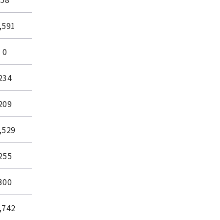
,591
0
234
209
,529
255
300
,742