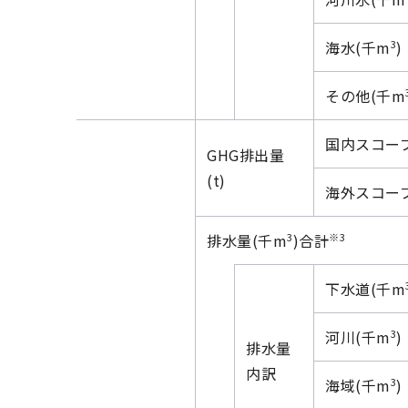
3
海水(千m
)
その他(千m
国内スコープ
GHG排出量
(t)
海外スコープ
3
※3
排水量(千m
)合計
下水道(千m
3
河川(千m
)
排水量
内訳
3
海域(千m
)