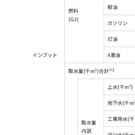
軽油
燃料
(GJ)
ガソリン
灯油
インプット
A重油
3
※3
取水量(千m
)合計
3
上水(千m
)
地下水(千m
工業用水(千
取水量
内訳
河川水(千m