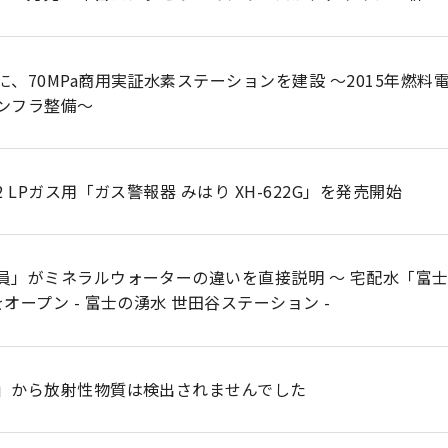
に、70MPa商用実証水素ステーションを建設 ～2015年燃
ンフラ整備～
2 LPガス用「ガス警報器 みはり XH-622G」を発売開始
員」がミネラルウォーターの違いを直接説明 ～ 宅配水「富
オープン - 富士の湧水 世田谷ステーション -
」から放射性物質は検出されませんでした