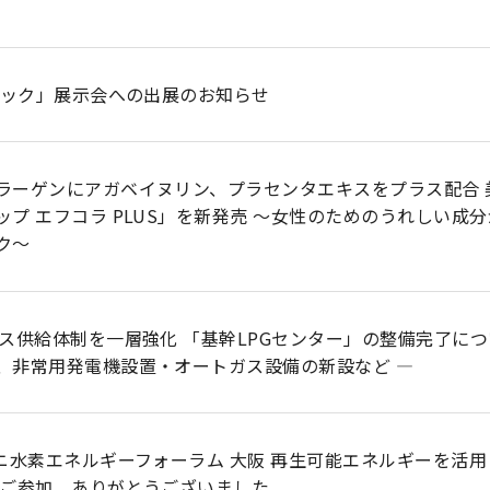
部パック」展示会への出展のお知らせ
ラーゲンにアガベイヌリン、プラセンタエキスをプラス配合 
ップ エフコラ PLUS」を新発売 ～女性のためのうれしい成
ク～
ガス供給体制を一層強化 「基幹LPGセンター」の整備完了につ
、非常用発電機設置・オートガス設備の新設など ―
タニ水素エネルギーフォーラム 大阪 再生可能エネルギーを活
のご参加、ありがとうございました。