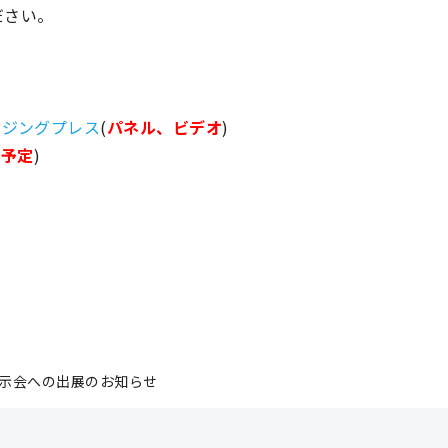
ださい。
イジングプレス
(
パネル、ビデオ
)
の予定
)
2」展示会への出展のお知らせ