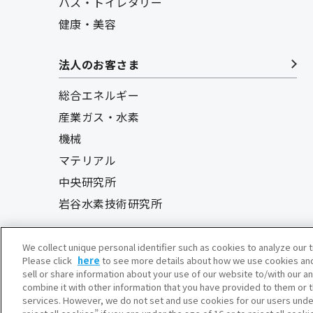
バス・トイレタリー
健康・美容
法人のお客さま
総合エネルギー
産業ガス・水素
機械
マテリアル
中央研究所
岩谷水素技術研究所
We collect unique personal identifier such as cookies to analyze our t
Please click
here
to see more details about how we use cookies and
sell or share information about your use of our website to/with our a
combine it with other information that you have provided to them or t
services. However, we do not set and use cookies for our users under 