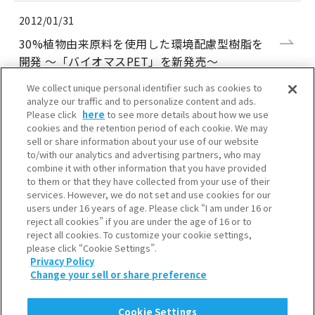
2012/01/31
30%植物由来原料を使用した環境配慮型樹脂を
開発 ～「バイオマスPET」を新発売～
We collect unique personal identifier such as cookies to
analyze our traffic and to personalize content and ads.
Please click
here
to see more details about how we use
cookies and the retention period of each cookie. We may
sell or share information about your use of our website
to/with our analytics and advertising partners, who may
combine it with other information that you have provided
to them or that they have collected from your use of their
大阪本社
services. However, we do not set and use cookies for our
〒541-0053 大阪市中央区本町3-6-4
users under 16 years of age. Please click “I am under 16 or
reject all cookies” if you are under the age of 16 or to
reject all cookies. To customize your cookie settings,
東京本社
please click “Cookie Settings”.
〒105-8458 東京都港区浜松町2-3-1
Privacy Policy
Change your sell or share preference
利用規約
個人情報保護について
Cookie Settings