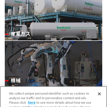
産業ガス
機械
We collect unique personal identifier such as cookies to
analyze our traffic and to personalize content and ads.
Please click
here
to see more details about how we use
cookies and the retention period of each cookie. We may