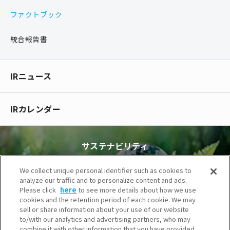
ファクトブック
統合報告書
IRニュース
IRカレンダー
サステナビリティ
We collect unique personal identifier such as cookies to
analyze our traffic and to personalize content and ads.
Please click
here
to see more details about how we use
cookies and the retention period of each cookie. We may
sell or share information about your use of our website
to/with our analytics and advertising partners, who may
combine it with other information that you have provided