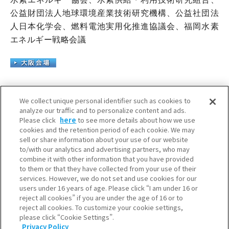
公益財団法人地球環境産業技術研究機構、公益社団法
人日本化学会、燃料電池実用化推進協議会、福岡水素
エネルギー戦略会議
We collect unique personal identifier such as cookies to
analyze our traffic and to personalize content and ads.
Please click
here
to see more details about how we use
cookies and the retention period of each cookie. We may
sell or share information about your use of our website
to/with our analytics and advertising partners, who may
combine it with other information that you have provided
to them or that they have collected from your use of their
services. However, we do not set and use cookies for our
users under 16 years of age. Please click “I am under 16 or
reject all cookies” if you are under the age of 16 or to
reject all cookies. To customize your cookie settings,
please click “Cookie Settings”.
SNS一覧
Privacy Policy