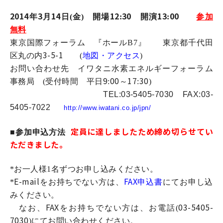
2014
3
14
12
30
13
00
年
月
日(金) 開場
:
開演
:
参加
無料
東京国際フォーラム 『ホールB7』 東京都千代田
3-5-1
区丸の内
(
地図・アクセス
)
お問い合わせ先 イワタニ水素エネルギーフォーラム
9
00
17
30
事務局 (受付時間 平日
:
～
:
)
TEL:03-5405-7030 FAX:03-
5405-7022
http://www.iwatani.co.jp/jpn/
定員に達しましたため締め切らせてい
■参加申込方法
ただきました。
*お一人様1名ずつお申し込みください。
E-mail
FAX
*
をお持ちでない方は、
申込書
にてお申し込
みください。
FAX
03-5405-
なお、
をお持ちでない方は、お電話(
7030
)にてお問い合わせください。