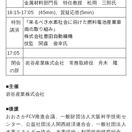
金属材料部門長 特任教授 松岡 三郎氏
16:15-17:05 (45min)、質疑応答(5min)
「来るべき水素社会に向けた燃料電池産業車
特別
両の取り組み」
講演
株式会社豊田自動織機
技監 関森 俊幸氏
17:05
隆
閉会
岩谷産業株式会社 常務取締役 舟木
の辞
■主催
岩谷産業株式会社
■後援
FCV
おおさか
推進会議、一般財団法人大阪科学技術セ
ンター、公益社団法人関西経済連合会、
一般社団法人
水素エネルギー協会、水素供給・利用技術研究組合、