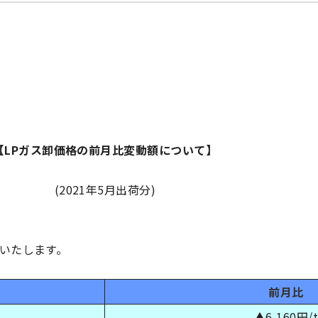
【LPガス卸価格の前月比変動額について】
(2021年5月出荷分)
いたします。
前月比
▲6,160円/