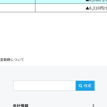
▲6,310円/
比変動額について
検索
会社情報