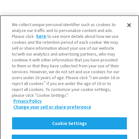
We collect unique personal identifier such as cookies to
analyze our traffic and to personalize content and ads.
Please click
here
to see more details about how we use
cookies and the retention period of each cookie. We may
sell or share information about your use of our website
to/with our analytics and advertising partners, who may
combine it with other information that you have provided
to them or that they have collected from your use of their
services. However, we do not set and use cookies for our
users under 16 years of age. Please click “I am under 16 or
reject all cookies” if you are under the age of 16 or to
reject all cookies. To customize your cookie settings,
please click “Cookie Settings”.
SNS一覧
Privacy Policy
Change your sell or share preference
利用規約
個人情報保護について
Cookie Settings
クッキーポリシー
ソーシャルメディアポリシー