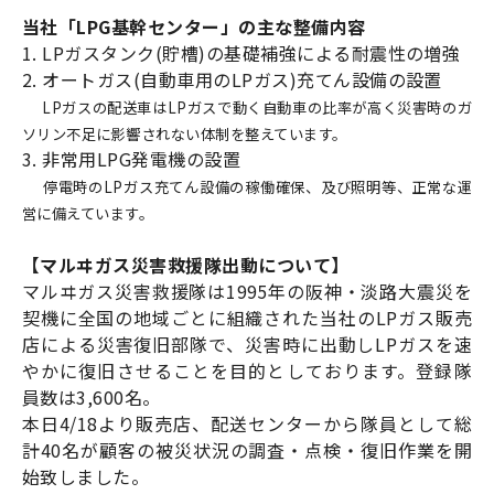
当社「LPG基幹センター」の主な整備内容
1. LPガスタンク(貯槽)の基礎補強による耐震性の増強
2. オートガス(自動車用のLPガス)充てん設備の設置
LPガスの配送車はLPガスで動く自動車の比率が高く災害時のガ
ソリン不足に影響されない体制を整えています。
3. 非常用LPG発電機の設置
停電時のLPガス充てん設備の稼働確保、及び照明等、正常な運
営に備えています。
【マルヰガス災害救援隊出動について】
マルヰガス災害救援隊は1995年の阪神・淡路大震災を
契機に全国の地域ごとに組織された当社のLPガス販売
店による災害復旧部隊で、災害時に出動しLPガスを速
やかに復旧させることを目的としております。登録隊
員数は3,600名。
本日4/18より販売店、配送センターから隊員として総
計40名が顧客の被災状況の調査・点検・復旧作業を開
始致しました。