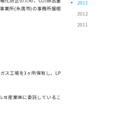
暖化防止のため、CO
排出量
2
2013
事業所(糸満市)の事務所屋根
2012
2011
ガス工場を3ヶ所保有し、LP
マルヰ産業㈱に委託しているこ