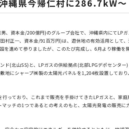
縄県今帰仁村に286.7kW～
雅男、資本金/200億円)のグループ会社で、沖縄県内にてLP
/田村正一、資本金/91百万円)は、遊休地の有効活用として
設を進めて参りましたが、このたび完成し、6月より稼働を
ド(北山SS)と、LPガスの供給拠点(北部LPGデポセンター
敷地にシャープ㈱製の太陽光パネルを1,204枚設置しており、
給を行っており、これまで販売を手掛けてきたLPガスと、家
マッチの1つであるとの考えのもと、太陽光発電の販売に力