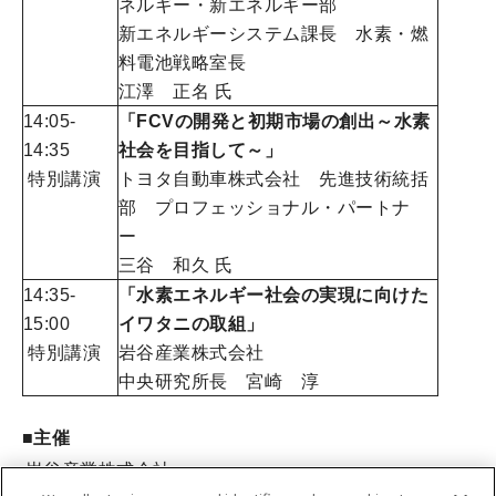
ネルギー・新エネルギー部
新エネルギーシステム課長 水素・燃
料電池戦略室長
江澤 正名 氏
14:05-
「
FCVの開発と初期市場の創出～水素
14:35
社会を目指して～
」
特別講演
トヨタ自動車株式会社 先進技術統括
部 プロフェッショナル・パートナ
ー
三谷 和久 氏
14:35-
「水素エネルギー社会の実現に向けた
15:00
イワタニの取組」
特別講演
岩谷産業株式会社
中央研究所長 宮崎 淳
■主催
岩谷産業株式会社