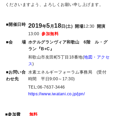
くださいますよう、よろしくお願い申し上げます。
2019
5
18
■開催日時
年
月
日(土) 開場
12:30
開演
13:00
参加無料
■会 場
ホテルグランヴィア和歌山 6階
ル・グ
ラン『B+C』
和歌山市友田町5丁目18番地(
地図・アクセ
ス
)
■お問い合
水素エネルギーフォーラム事務局 (受付
わせ先
時間 平日9:00～17:30)
TEL:06-7637-3446
https://www.iwatani.co.jp/jpn/
■参加費
無料