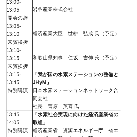
13:00-
岩谷産業株式会社
13:05
開会の辞
13:05-
経済産業大臣 世耕 弘成 氏（予定）
13:10
来賓挨拶
13:10-
和歌山県知事 仁坂 吉伸 氏（予定）
13:15
来賓挨拶
13:15-
「
我が国の水素ステーションの整備と
13:45
JHyM
」
特別講演
日本水素ステーションネットワーク合
同会社
社長 菅原 英喜 氏
13:45-
「水素社会実現に向けた経済産業省の
14:05
取組」
特別講演
経済産業省 資源エネルギー庁 省エ