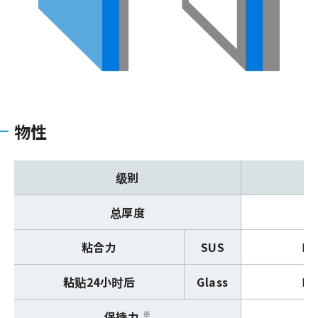
物性
级别
总厚度
粘合力
SUS
N
粘贴24小时后
Glass
N
※
保持力