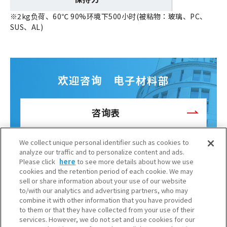
※2kg负荷、60℃ 90%环境下500小时(被粘物：玻璃、PC、
SUS、AL)
欢迎咨询 电子材料部
咨询表
We collect unique personal identifier such as cookies to
analyze our traffic and to personalize content and ads.
Please click
here
to see more details about how we use
cookies and the retention period of each cookie. We may
sell or share information about your use of our website
to/with our analytics and advertising partners, who may
combine it with other information that you have provided
to them or that they have collected from your use of their
services. However, we do not set and use cookies for our