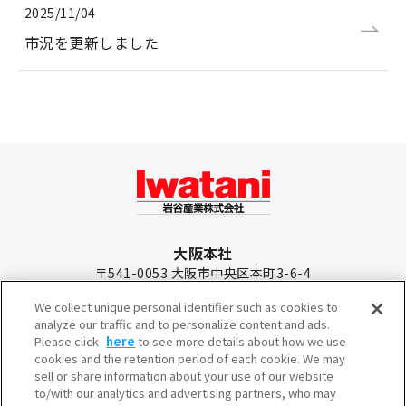
2025/11/04
市況を更新しました
大阪本社
〒541-0053 大阪市中央区本町3-6-4
生活総合サービス部(店舗・業務用施設)
We collect unique personal identifier such as cookies to
TEL：
06-7637-3176
analyze our traffic and to personalize content and ads.
Please click
here
to see more details about how we use
産業エネルギー部(工業用・産業用・冷媒(R290))
cookies and the retention period of each cookie. We may
TEL：
06-7637-3270
sell or share information about your use of our website
to/with our analytics and advertising partners, who may
東京本社