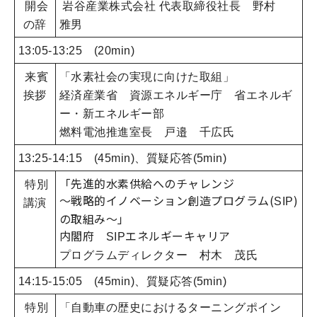
開会
岩谷産業株式会社 代表取締役社長 野村
の辞
雅男
13:05-13:25 (20min)
来賓
「水素社会の実現に向けた取組」
挨拶
経済産業省 資源エネルギー庁 省エネルギ
ー・新エネルギー部
燃料電池推進室長 戸邉 千広氏
13:25-14:15 (45min)、質疑応答(5min)
「先進的水素供給へのチャレンジ
特別
～戦略的イノベーション創造プログラム(
)
SIP
講演
の取組み～」
内閣府
エネルギーキャリア
SIP
プログラムディレクター 村木 茂氏
14:15-15:05 (45min)、質疑応答(5min)
特別
「自動車の歴史におけるターニングポイン