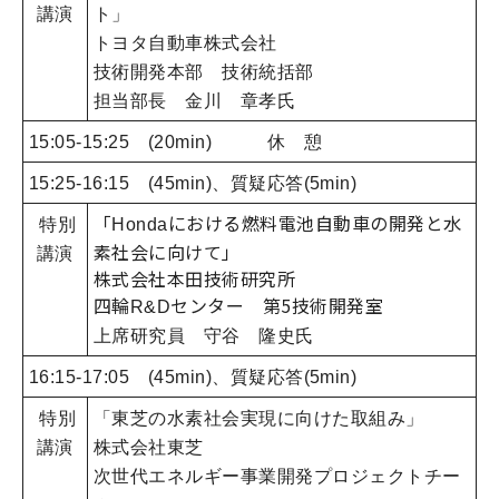
講演
ト」
トヨタ自動車株式会社
技術開発本部 技術統括部
担当部長
金川 章孝氏
15:05-15:25 (20min) 休 憩
15:25-16:15 (45min)、質疑応答(5min)
「
における燃料電池自動車の開発と水
特別
Honda
素社会に向けて」
講演
株式会社本田技術研究所
四輪
センター 第5技術開発室
R&D
上席研究員 守谷 隆史氏
16:15-17:05 (45min)、質疑応答(5min)
特別
「東芝の水素社会実現に向けた取組み」
講演
株式会社東芝
次世代エネルギー事業
開発プロジェクトチー