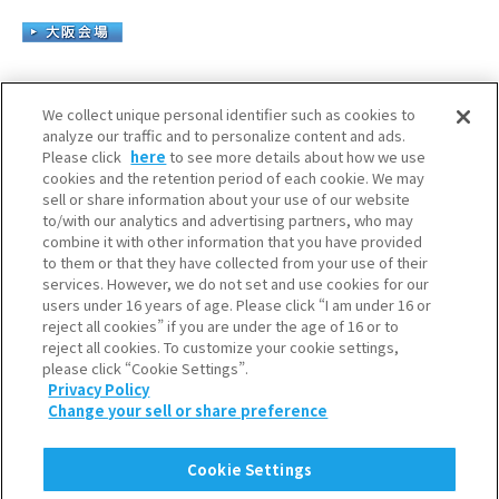
We collect unique personal identifier such as cookies to
analyze our traffic and to personalize content and ads.
Please click
here
to see more details about how we use
cookies and the retention period of each cookie. We may
sell or share information about your use of our website
to/with our analytics and advertising partners, who may
combine it with other information that you have provided
to them or that they have collected from your use of their
services. However, we do not set and use cookies for our
users under 16 years of age. Please click “I am under 16 or
reject all cookies” if you are under the age of 16 or to
reject all cookies. To customize your cookie settings,
please click “Cookie Settings”.
SNS一覧
Privacy Policy
Change your sell or share preference
利用規約
個人情報保護について
Cookie Settings
クッキーポリシー
ソーシャルメディアポリシー