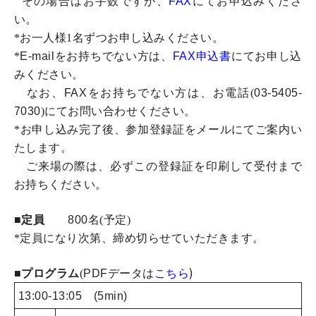
その場合はお手数ですが、
FAX
にてお申込みくださ
い。
*お一人様1名ずつお申し込みください。
*
E-mail
をお持ちでない方は、
FAX
申込書
にてお申し込
みください。
なお、
FAX
をお持ちでない方は、お電話(
03-5405-
7030
)にてお問い合わせください。
*お申し込み完了後、参加登録証をメールにてご案内い
たします。
ご来場の際は、必ずこの登録証を印刷して受付まで
お持ちください。
■定員
800
名(予定)
*定員になり次第、締め切らせていただきます。
)
■プログラム
(
PDF
データは
こちら
13:00-13:05 (5min)