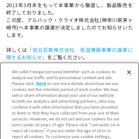
2013年3月末をもって本事業から撤退し、製品販売を
終了しておりました。
この度、アルバック・クライオ株式会社(神奈川県茅ヶ
崎市)へ本事業の譲渡が決定しましたのでお知らせいた
します。
詳しくは
「岩谷瓦斯株式会社 低温機器事業の譲渡に
関するお知らせ」
をご覧ください。
We collect unique personal identifier such as cookies to
analyze our traffic and to personalize content and ads.
Please click
here
to see more details about how we use
cookies and the retention period of each cookie. We may
sell or share information about your use of our website
to/with our analytics and advertising partners, who may
combine it with other information that you have provided
to them or that they have collected from your use of their
services. However, we do not set and use cookies for our
users under 16 years of age. Please click “I am under 16 or
reject all cookies” if you are under the age of 16 or to
reject all cookies. To customize your cookie settings,