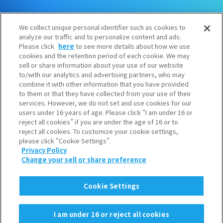
SNS一覧
We collect unique personal identifier such as cookies to
analyze our traffic and to personalize content and ads.
Please click
here
to see more details about how we use
Youtube公式チャンネル
cookies and the retention period of each cookie. We may
sell or share information about your use of our website
to/with our analytics and advertising partners, who may
お問い合わせ
combine it with other information that you have provided
to them or that they have collected from your use of their
services. However, we do not set and use cookies for our
users under 16 years of age. Please click “I am under 16 or
利用規約
reject all cookies” if you are under the age of 16 or to
reject all cookies. To customize your cookie settings,
個人情報保護について
please click “Cookie Settings”.
Privacy Policy
クッキーポリシー
Change your sell or share preference
ソーシャルメディアポリシー
Cookie Settings
Copyright © 2022 Iwatani Corporation. All Rights Reserved.
I am under 16 or reject all cookies